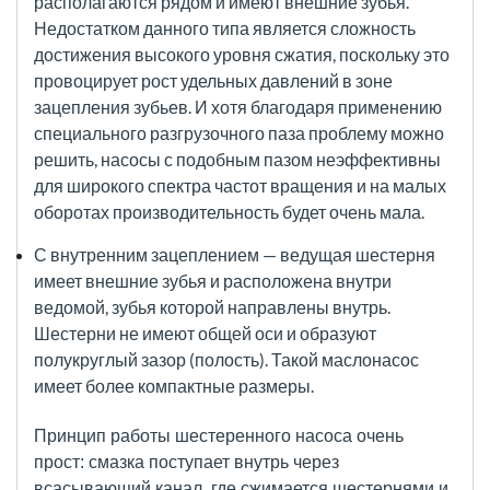
располагаются рядом и имеют внешние зубья.
Недостатком данного типа является сложность
достижения высокого уровня сжатия, поскольку это
провоцирует рост удельных давлений в зоне
зацепления зубьев. И хотя благодаря применению
специального разгрузочного паза проблему можно
решить, насосы с подобным пазом неэффективны
для широкого спектра частот вращения и на малых
оборотах производительность будет очень мала.
С внутренним зацеплением — ведущая шестерня
имеет внешние зубья и расположена внутри
ведомой, зубья которой направлены внутрь.
Шестерни не имеют общей оси и образуют
полукруглый зазор (полость). Такой маслонасос
имеет более компактные размеры.
Принцип работы шестеренного насоса очень
прост: смазка поступает внутрь через
всасывающий канал, где сжимается шестернями и