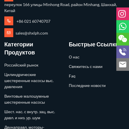
переулок 166 улицы Minhong Road, район Minhang, Шанхай,
Китай
+86 021 60740707
sales@shxlph.com
Категории
Быстрые Ссылки
Продуктов
О нас
Российский рынок
Свяжитесь с нами
Цилиндрические
Faq
шестеренные насосы выс.
Последние новости
давления
Винтовые малошумные
шестеренные насосы
Шест. нас. с внутр. зац. выс.
давл. и низ. ур. шум
Двунаправл. моторы-