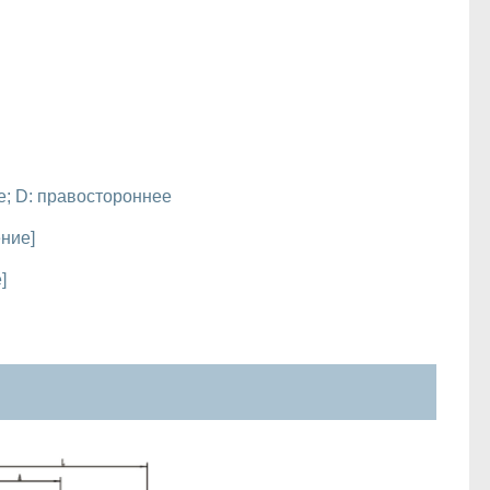
; D: правостороннее
ние]
]