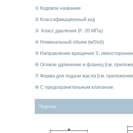
① Кодовое название
② Классификационный код
③ Класс давления (F: 20 МПа)
④ Номинальный объем (мЛ/об)
⑤ Направление вращения S: левостороннее
⑥ Осевое удлинение и фланец [см. приложе
⑦ Форма для подачи масла [см. приложение
⑧ С предохранительным клапаном
Чертеж