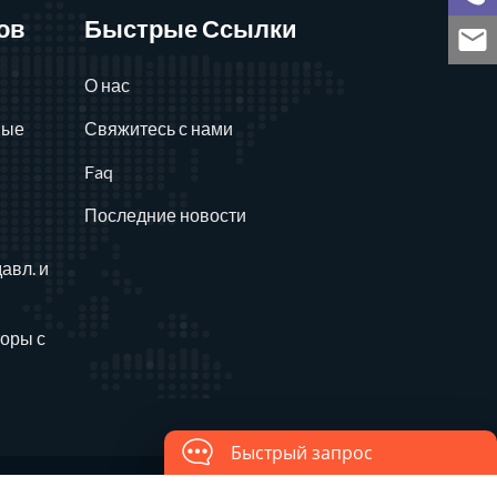
ов
Быстрые Ссылки
О нас
ные
Свяжитесь с нами
Faq
Последние новости
давл. и
оры с
Быстрый запрос