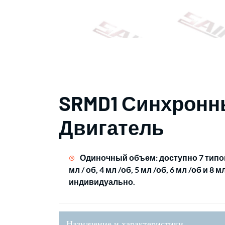
SRMD1 Синхрон
Двигатель
Одиночный объем: доступно 7 типов 
мл / об, 4 мл /об, 5 мл /об, 6 мл /об и 
индивидуально.
Назначение и характеристики