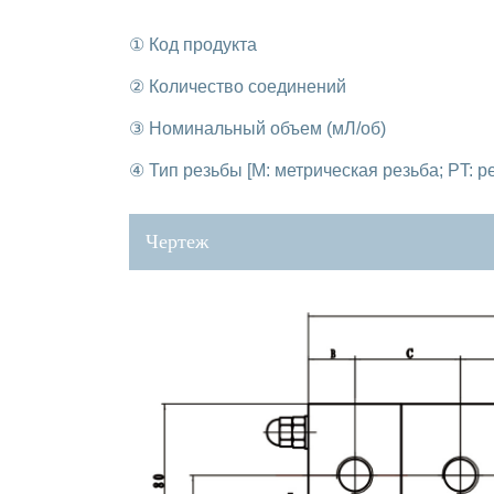
① Код продукта
② Количество соединений
③ Номинальный объем (мЛ/об)
④ Тип резьбы [M: метрическая резьба; PT: р
Чертеж