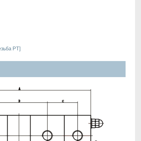
езьба PT]