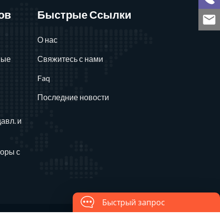
ов
Быстрые Ссылки
О нас
ные
Свяжитесь с нами
Faq
Последние новости
давл. и
оры с
Быстрый запрос