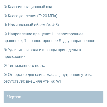
② Классификационный код
③ Класс давления (F: 20 МПа)
④ Номинальный объем (мл/об)
⑤ Направление вращения L: левостороннее
вращение; R: правостороннее S: двунаправленное
⑥ Удлинители вала и фланцы приведены в
приложении
⑦ Тип масляного порта
⑧ Отверстие для слива масла [внутренняя утечка:
отсутствует; внешняя утечка: W]
Чертеж